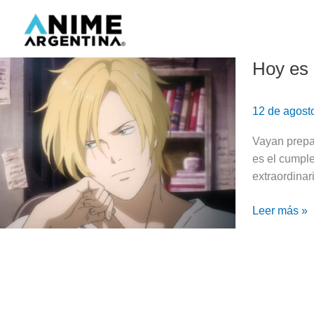
Ir
al
contenido
Hoy es 
Hoy
es
el
12 de agost
cumpleaños
de
Vayan prepa
Ash
es el cumpl
Lynx
extraordinar
|
Banana
Leer más »
Fish