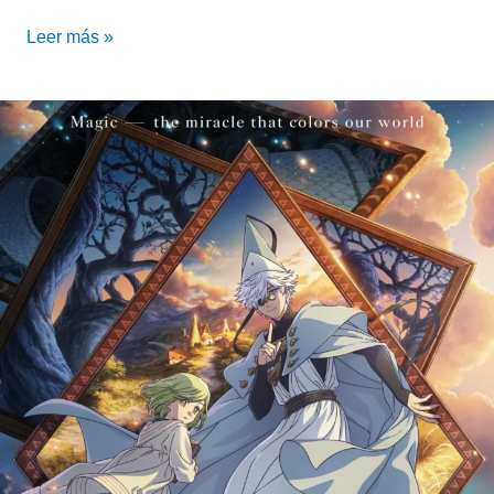
Leer más »
Tongari
Boshi
no
Atelier
confirmó
segunda
temporada
¿Para
cuándo?