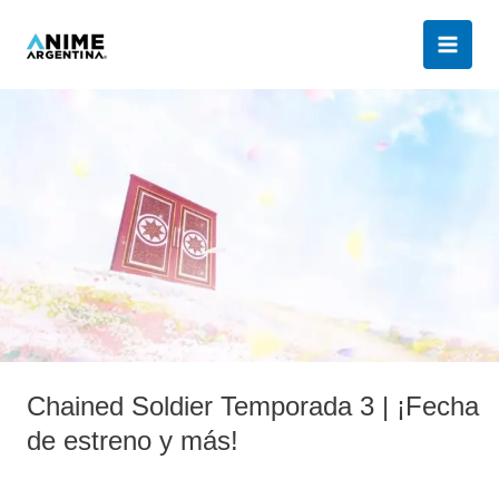
Ir
al
contenido
Chained
Soldier
Temporada
3
|
¡Fecha
de
estreno
y
más!
Chained Soldier Temporada 3 | ¡Fecha
de estreno y más!