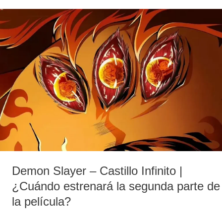
Demon
Slayer
–
Castillo
Infinito
|
¿Cuándo
estrenará
la
segunda
parte
de
la
Demon Slayer – Castillo Infinito |
película?
¿Cuándo estrenará la segunda parte de
la película?