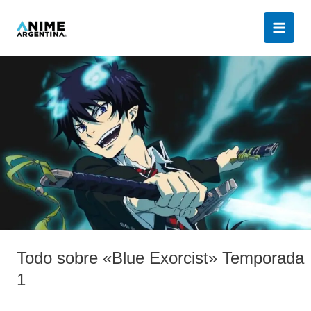
Ir
al
contenido
Todo
sobre
«Blue
Exorcist»
Temporada
1
Todo sobre «Blue Exorcist» Temporada
1