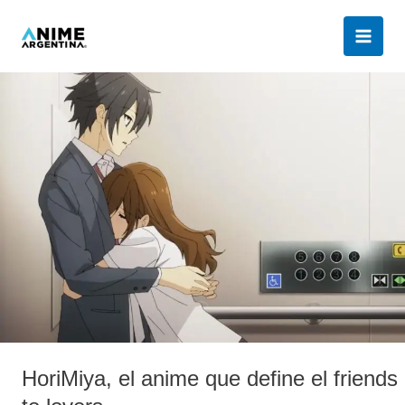
Ir
al
contenido
HoriMiya,
el
anime
que
define
el
friends
to
lovers
HoriMiya, el anime que define el friends