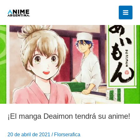
Ir
al
contenido
¡El
manga
Deaimon
tendrá
su
anime!
¡El manga Deaimon tendrá su anime!
20 de abril de 2021
/
Florserafica