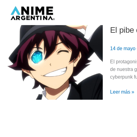
Ir
al
contenido
El pibe
El
pibe
que
14 de mayo
todo
lo
El protagon
ve:
de nuestra g
Leonard
cyberpunk f
Watch
|
Leer más »
Kekkai
Sensen