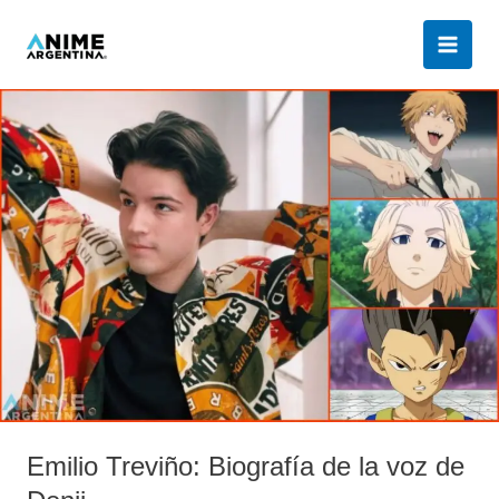
Ir
al
contenido
Emilio
Treviño:
Biografía
de
la
voz
de
Denji
Emilio Treviño: Biografía de la voz de