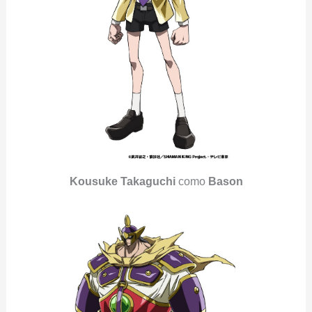
Kousuke Takaguchi
como
Bason