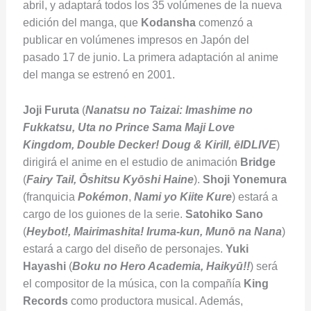
abril, y adaptará todos los 35 volúmenes de la nueva
edición del manga, que
Kodansha
comenzó a
publicar en volúmenes impresos en Japón del
pasado 17 de junio. La primera adaptación al anime
del manga se estrenó en 2001.
Joji Furuta
(
Nanatsu no Taizai: Imashime no
Fukkatsu, Uta no Prince Sama Maji Love
Kingdom, Double Decker! Doug & Kirill, ēlDLIVE
)
dirigirá el anime en el estudio de animación
Bridge
(
Fairy Tail, Ōshitsu Kyōshi Haine
).
Shoji Yonemura
(franquicia
Pokémon
,
Nami yo Kiite Kure
) estará a
cargo de los guiones de la serie.
Satohiko Sano
(
Heybot!, Mairimashita! Iruma-kun, Munō na Nana
)
estará a cargo del diseño de personajes.
Yuki
Hayashi
(
Boku no Hero Academia, Haikyū!!
) será
el compositor de la música, con la compañía
King
Records
como productora musical. Además,