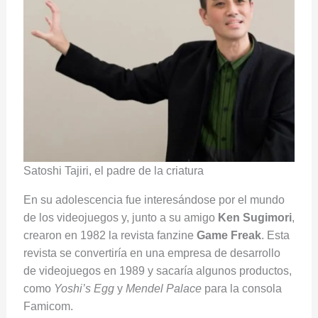
Satoshi Tajiri, el padre de la criatura
En su adolescencia fue interesándose por el mundo
de los videojuegos y, junto a su amigo
Ken Sugimori
,
crearon en 1982 la revista fanzine
Game Freak
. Esta
revista se convertiría en una empresa de desarrollo
de videojuegos en 1989 y sacaría algunos productos,
como
Yoshi’s Egg
y
Mendel Palace
para la consola
Famicom.