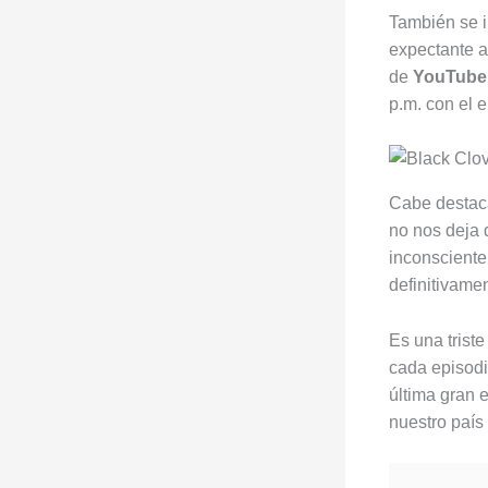
También se i
expectante a
de
YouTube
p.m. con el e
Cabe destaca
no nos deja d
inconsciente
definitivame
Es una triste
cada episod
última gran 
nuestro país