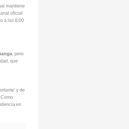
cual mantiene
anal oficial
o a las 6:00
manga
, pero
idad, que
ortante’ y de
. Como
ndencia en