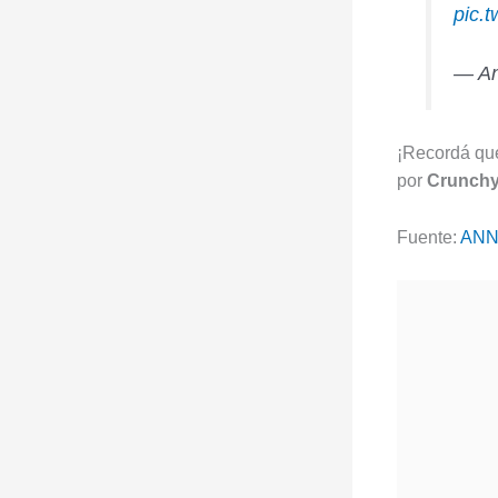
pic.
— An
¡Recordá que
por
Crunchy
Fuente:
AN