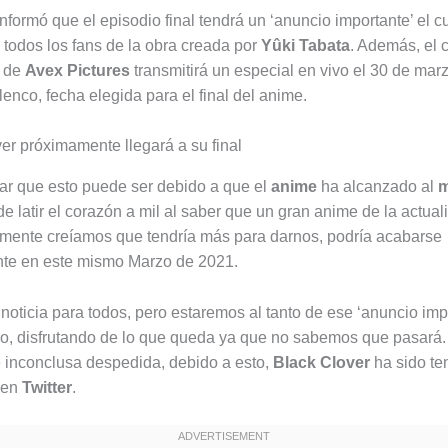
nformó que el episodio final tendrá un ‘anuncio importante’ el 
 todos los fans de la obra creada por
Yûki Tabata
. Además, el c
de
Avex Pictures
transmitirá un especial en vivo el 30 de marz
lenco, fecha elegida para el final del anime.
r que esto puede ser debido a que el
anime
ha alcanzado al
e latir el corazón a mil al saber que un gran anime de la actual
mente creíamos que tendría más para darnos, podría acabarse
nte en este mismo Marzo de 2021.
 noticia para todos, pero estaremos al tanto de ese ‘anuncio imp
io, disfrutando de lo que queda ya que no sabemos que pasará
e inconclusa despedida, debido a esto,
Black Clover
ha sido te
 en
Twitter
.