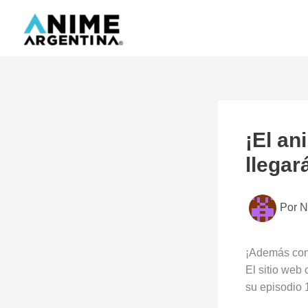
Ir
al
contenido
¡El a
llegará
Por
N
¡Además con
El sitio web 
su episodio 