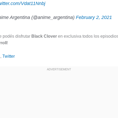
twitter.com/Vdat11Nnbj
ime Argentina (@anime_argentina)
February 2, 2021
 podés disfrutar
Black Clover
en exclusiva todos los episodio
roll
!
N
,
Twitter