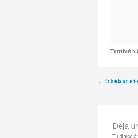
También t
←
Entrada anterio
Deja u
Tu direcció