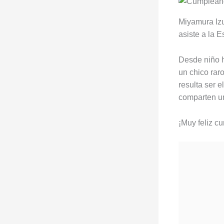
Miyamura Izu
asiste a la E
Desde niño h
un chico raro
resulta ser 
comparten u
¡Muy feliz c