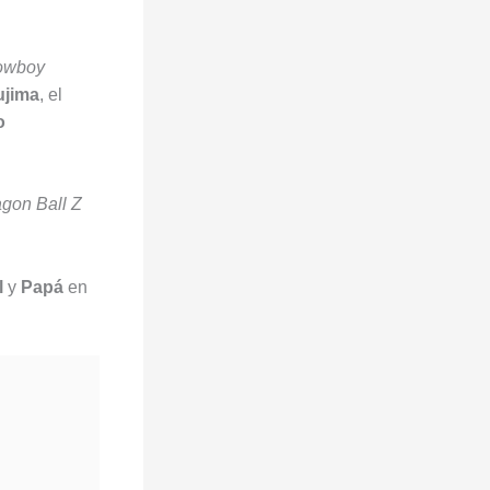
owboy
ujima
, el
o
gon Ball Z
l
y
Papá
en