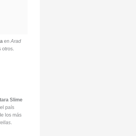
a
en
Arad
 otros.
tara Slime
del país
de los más
ellas
.