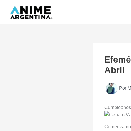
Ir
al
contenido
Efemé
Abril
Por
M
Cumpleaños 
Comenzamos 