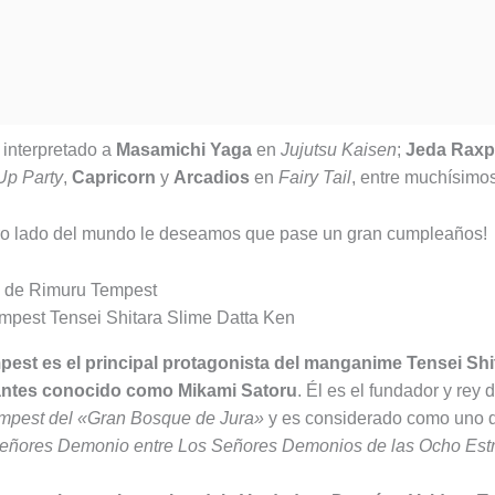
interpretado a
Masamichi Yaga
en
Jujutsu Kaisen
;
Jeda Raxp
Up Party
,
Capricorn
y
Arcadios
en
Fairy Tail
, entre muchísimos
tro lado del mundo le deseamos que pase un gran cumpleaños!
 de Rimuru Tempest
est es el principal protagonista del manganime Tensei Shi
antes conocido como Mikami Satoru
. Él es el fundador y rey 
mpest del «Gran Bosque de Jura»
y es considerado como uno 
eñores Demonio entre Los Señores Demonios de las Ocho Estr