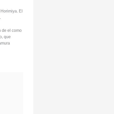
 Horimiya. El
.
n de el como
o, que
yamura