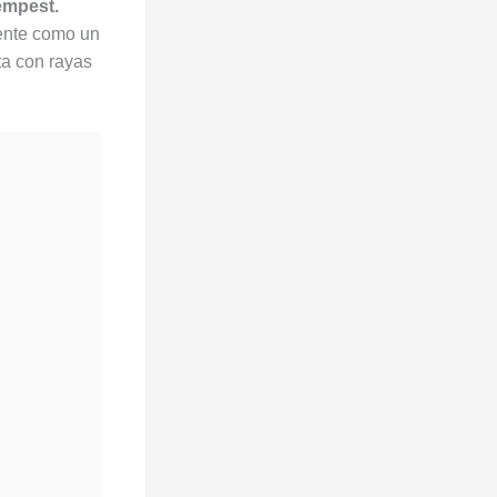
empest.
mente como un
ata con rayas