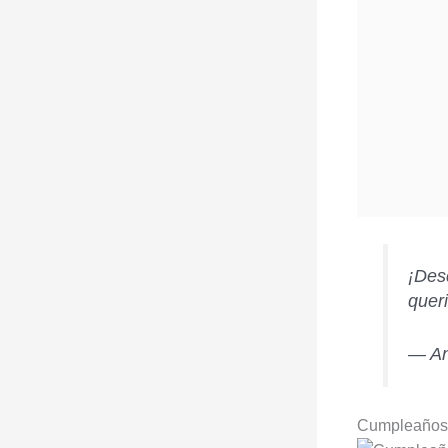
¡Des
quer
— An
Cumpleaños 