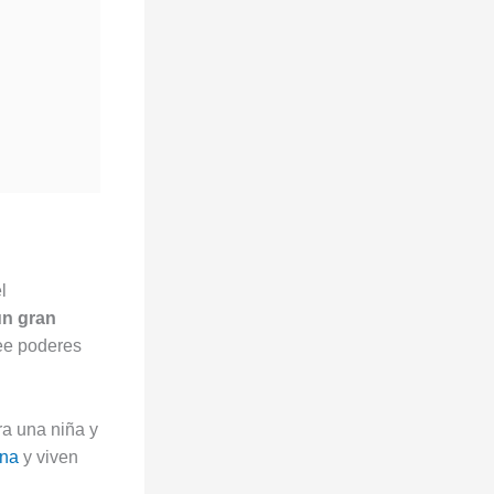
l
un gran
ee poderes
ra una niña y
na
y viven