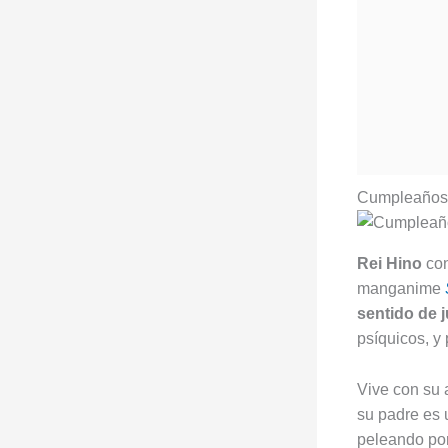
Cumpleaños d
Rei Hino
con
manganime
sentido de j
psíquicos, y
Vive con su 
su padre es 
peleando por