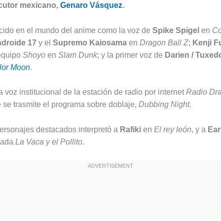
ocutor mexicano,
Genaro Vásquez
.
cido en el mundo del anime como la voz de
Spike Spigel
en
C
droide 17
y el
Supremo Kaiosama
en
Dragon Ball Z
;
Kenji F
 equipo
Shoyo
en
Slam Dunk
; y la primer voz de
Darien / Tuxed
lor Moon
.
 voz institucional de la estación de radio por internet
Radio Dra
se trasmite el programa sobre doblaje,
Dubbing Night
.
personajes destacados interpretó a
Rafiki
en
El rey león
, y a
Ear
imada
La Vaca y el Pollito
.