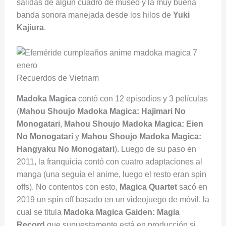
salidas de algún cuadro de museo y la muy buena
banda sonora manejada desde los hilos de
Yuki
Kajiura
.
Recuerdos de Vietnam
Madoka Magica
contó con 12 episodios y 3 películas
(
Mahou Shoujo Madoka Magica: Hajimari No
Monogatari
,
Mahou Shoujo Madoka Magica: Eien
No Monogatari
y
Mahou Shoujo Madoka Magica:
Hangyaku No Monogatari
). Luego de su paso en
2011, la franquicia contó con cuatro adaptaciones al
manga (una seguía el anime, luego el resto eran spin
offs). No contentos con esto,
Magica Quartet
sacó en
2019 un spin off basado en un videojuego de móvil, la
cual se titula
Madoka Magica Gaiden: Magia
Record
que supuestamente está en producción si