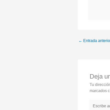
←
Entrada anterio
Deja u
Tu direcció
marcados 
Escribe
aquí...