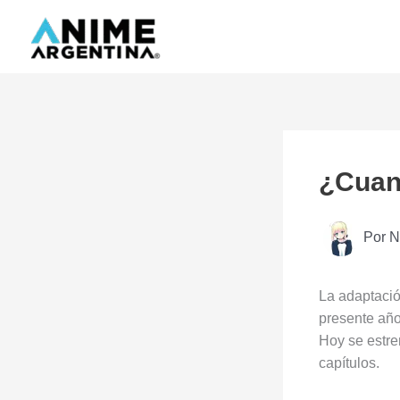
Ir
al
contenido
¿Cuan
Por
N
La adaptació
presente añ
Hoy se estre
capítulos.