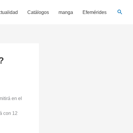
Busca
tualidad
Catálogos
manga
Efemérides
?
itirá en el
rá con 12