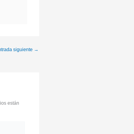
trada siguiente
→
ios están