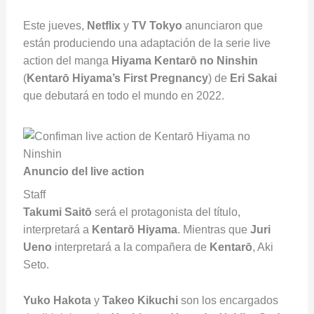
Este jueves,
Netflix
y
TV Tokyo
anunciaron que
están produciendo una adaptación de la serie live
action del manga
Hiyama Kentarō no Ninshin
(
Kentarō Hiyama’s First Pregnancy
) de
Eri Sakai
que debutará en todo el mundo en 2022.
Anuncio del live action
Staff
Takumi Saitō
será el protagonista del título,
interpretará a
Kentarō Hiyama
. Mientras que
Juri
Ueno
interpretará a la compañera de
Kentarō
, Aki
Seto.
Yuko Hakota
y
Takeo Kikuchi
son los encargados