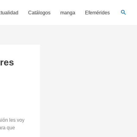
Busca
tualidad
Catálogos
manga
Efemérides
eres
ión les voy
ara que