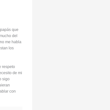
s papás que
 mucho del
 no me habla
stan los
y respeto
ecesito de mi
o sigo
uieran
ablar con