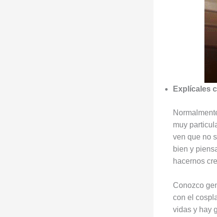
Explícales 
Normalmente 
muy particul
ven que no s
bien y piens
hacernos cre
Conozco gent
con el cospl
vidas y hay 