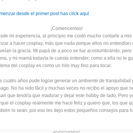
menzar desde el primer post has click aquí
¡Comencemos!
de mi experiencia, al principio me costó mucho contarle a mi
zar a hacer cosplay, más que nada porque ellos no entendían
 veían la gracia. Mi papá de a poco se fue acostumbrando, pero
ma, y mi mamá todavía le cuesta entender; como a ella no le gu
 tema del cosplay es como un hilo muy fino para tocar.
s cuatro años pude lograr generar un ambiente de tranquilidad 
hago. No ha sido fácil y muchas veces no recibo el apoyo que n
nsan que tendría que madurar y dejar este hobby de lado. Pero y
rque el cosplay realmente me hace feliz y quiero que, los que q
bién lo sean, por eso les dejo estos pequeños consejos para h