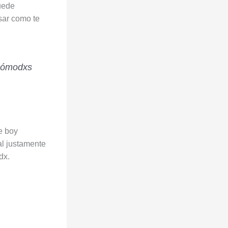
puede
sar como te
 cómodxs
al justamente
dx.