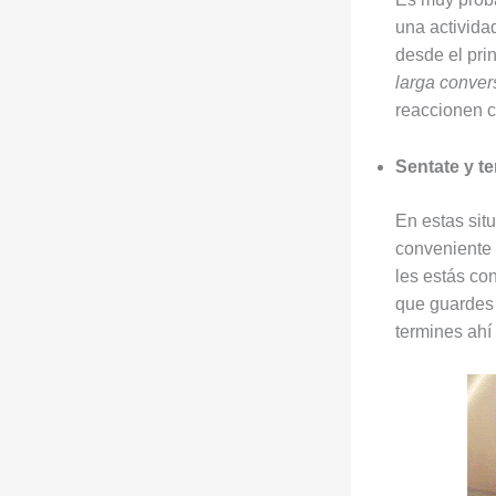
una activida
desde el pri
larga conver
reaccionen 
Sentate y t
En estas sit
conveniente 
les estás co
que guardes 
termines ahí 