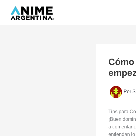
Ir
al
contenido
Cómo e
empez
Por
S
Tips para C
¡Buen domin
a comentar c
entiendan lo