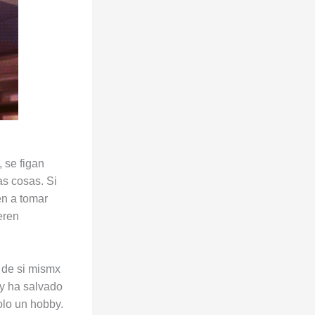
 se figan
as cosas. Si
en a tomar
eren
 de si mismx
ay ha salvado
olo un hobby.