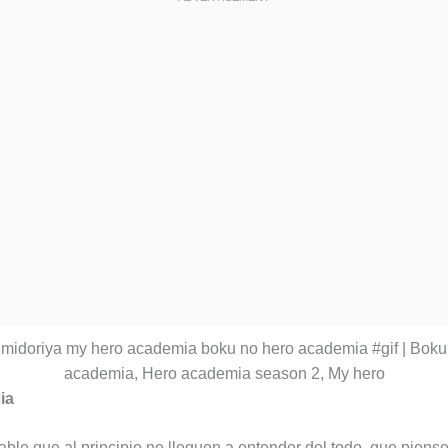
ia
ble que al principio no lleguen a entender del todo, que piens