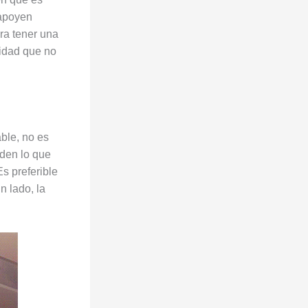
 apoyen
ra tener una
lidad que no
able, no es
nden lo que
s preferible
n lado, la