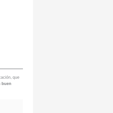
cación, que
n buen