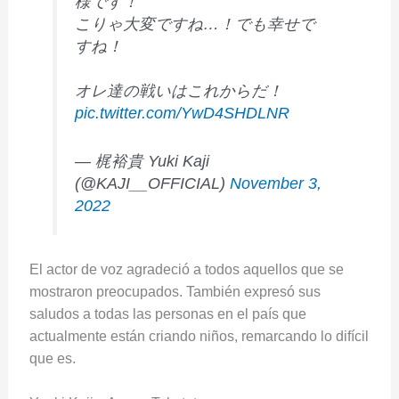
様です！
こりゃ大変ですね…！でも幸せで
すね！
オレ達の戦いはこれからだ！
pic.twitter.com/YwD4SHDLNR
— 梶裕貴 Yuki Kaji
(@KAJI__OFFICIAL)
November 3,
2022
El actor de voz agradeció a todos aquellos que se
mostraron preocupados. También expresó sus
saludos a todas las personas en el país que
actualmente están criando niños, remarcando lo difícil
que es.