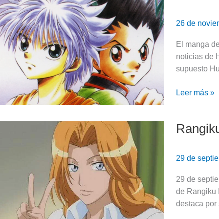
×
Hunter:
26 de novi
El
día
El manga de 
que
noticias de 
se
supuesto Hu
cumplieron
3
Leer más »
años
de
Rangiku
hiatus
Rangiku
Matsumoto:
La
29 de septi
Teniente
de
29 de septi
la
de Rangiku 
Décima
destaca por 
División