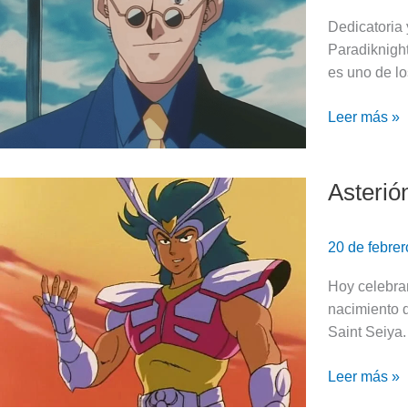
de
Dedicatoria 
Leorio
Paradiknigh
Paradiknigh
es uno de lo
|
Hunter
Leer más »
x
Hunter
Asterió
Asterión,
el
caballero
20 de febre
plateado
de
Hoy celebra
Hound
nacimiento 
|
Saint Seiya.
Saint
Seiya
Leer más »